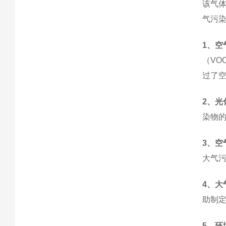
该气
气污
1
、空
（
VO
过了
2
、光
染物
3
、空
大气
4
、大
助制
5
、环