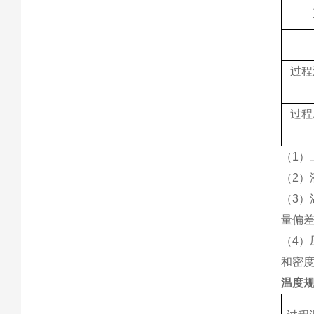
过程
过程
（1）
（2）
（3
量偏
（4
和密
温度