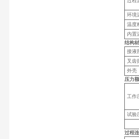
过程
环境
温度
内置
结构
接液
叉齿
外壳
压力
工作
试验
过程