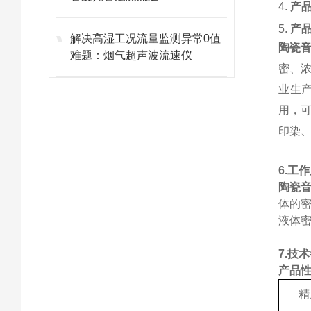
4.
产
5.
产
解决高湿工况流量监测异常0值
陶瓷
难题：烟气超声波流速仪
密、浓
业生
用，
印染
6.工
陶瓷
体的
液体密
7.
技术
产品
精