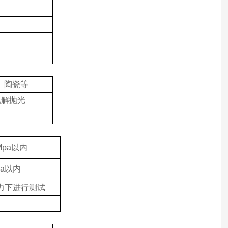
、陶瓷等
电解抛光
4Mpa以内
pa以内
力下进行测试