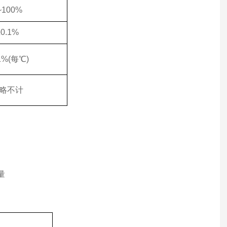
~100%
±0.1%
1%(每℃)
略不计
量