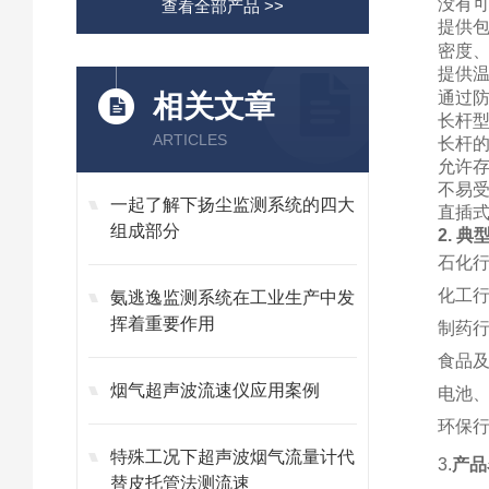
没有
查看全部产品 >>
提供包
密度、
提供
通过
相关文章
长杆
ARTICLES
长杆的
允许
不易
一起了解下扬尘监测系统的四大
直插
组成部分
2. 典
石化
化工
氨逃逸监测系统在工业生产中发
挥着重要作用
制药
食品
烟气超声波流速仪应用案例
电池
环保
特殊工况下超声波烟气流量计代
3.
产品
替皮托管法测流速