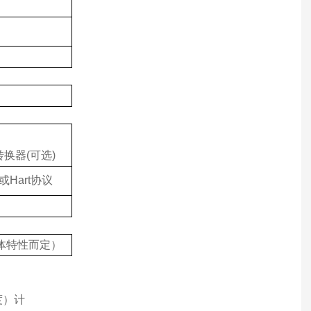
转换器
(
可选
)
或
Hart
协议
具体特性而定）