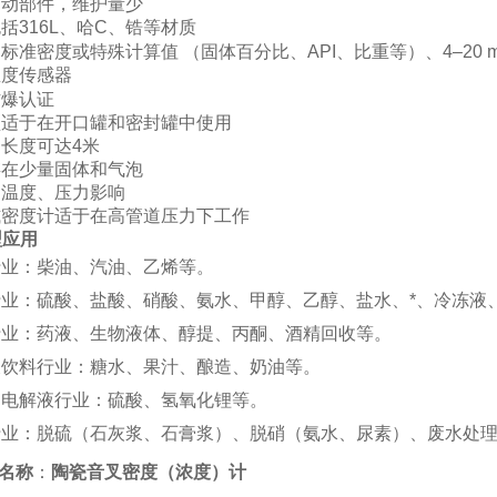
可动部件，维护量少
括316L、哈C、锆等材质
标准密度或特殊计算值 （固体百分比、API、比重等）、4–20 
温度传感器
防爆认证
型适于在开口罐和密封罐中使用
长度可达4米
存在少量固体和气泡
受温度、压力影响
式密度计适于在高管道压力下工作
型应用
行业：柴油、汽油、乙烯等。
行业：硫酸、盐酸、硝酸、氨水、甲醇、乙醇、盐水、*、冷冻液
行业：药液、生物液体、醇提、丙酮、酒精回收等。
及饮料行业：糖水、果汁、酿造、奶油等。
、电解液行业：硫酸、氢氧化锂等。
行业：脱硫（石灰浆、石膏浆）、脱硝（氨水、尿素）、废水处
名称
：
陶瓷音叉密度（浓度）计