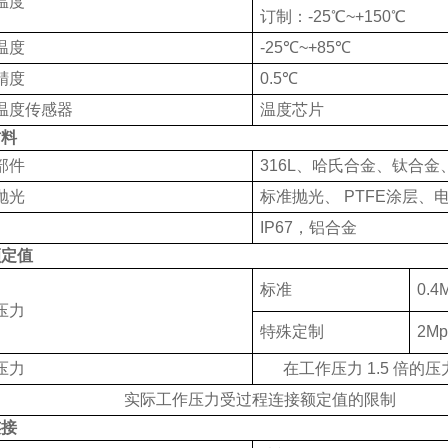
温度
订制：
-25
℃
~+150
℃
温度
-25℃
~+85
℃
精度
0.5℃
温度传感器
温度芯片
材料
部件
316L、哈氏合金、钛合金
抛光
标准抛光、
PTFE
涂层、
IP67，铝合金
额定值
标准
0.
压力
特殊定制
2M
压力
在工作压力
1.5
倍的压
实际工作压力受过程连接额定值的限制
连接