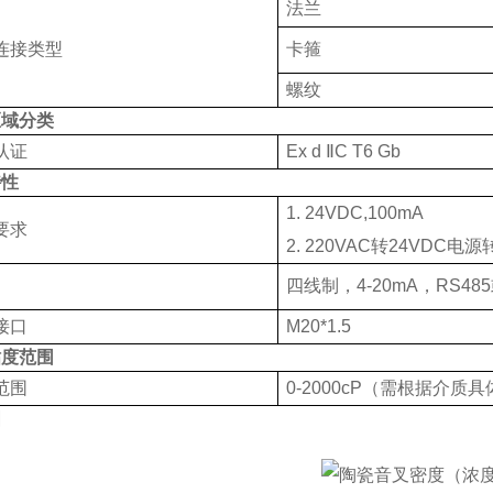
法兰
连接类型
卡箍
螺纹
区域分类
认证
Ex d Ⅱ
C T6 Gb
特性
1. 24VDC,100mA
要求
2. 220VAC转
24VDC
电源
四线制，
4-20mA
，
RS485
接口
M20*1.5
粘度范围
范围
0-2000cP（需根据介质
图