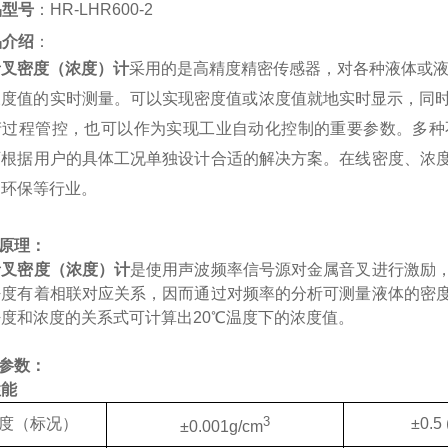
品型号
：HR-L
HR600-2
品介绍
：
音叉密度（浓度）计
采用的是高精度精密传感器，对各种液体或
度值的实时测量。可以实现密度值或浓度值就地实时显示，同时输出
产过程管控，也可以作为实现工业自动化控制的重要参数。多种
可根据用户的具体工况单独设计合适的解决方案。在线密度、浓
、环保等行业。
作原理：
音叉密度（浓度）计
是使用声波频率信号源对金属音叉进行激励
密度有着相联对应关系，因而通过对频率的分析可测量液体的密
度和浓度的关系式可计算出20℃温度下的浓度值。
参数：
性能
3
度（标况）
±0.5 
±0.001g/cm