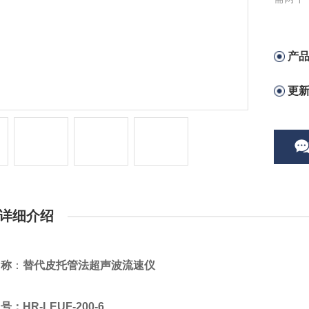
产
更
详细介绍
名称
：
替代皮托管法超声波流速仪
：HR-LEUF-200-6