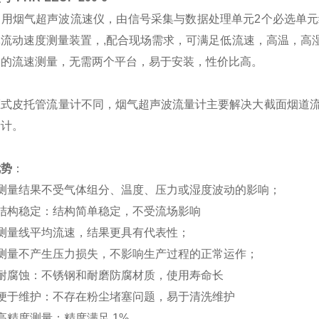
用烟气超声波流速仪，由信号采集与数据处理单元2个必选单元组成
体流动速度测量装置，,配合现场需求，可满足低流速，高温，高
场的流速测量，无需两个平台，易于安装，性价比高。
压式皮托管流量计不同，烟气超声波流量计主要解决大截面烟道
量计。
优势
：
.测量结果不受气体组分、温度、压力或湿度波动的影响；
.结构稳定：结构简单稳定，不受流场影响
.测量线平均流速，结果更具有代表性；
.测量不产生压力损失，不影响生产过程的正常运作；
.耐腐蚀：不锈钢和耐磨防腐材质，使用寿命长
.便于维护：不存在粉尘堵塞问题，易于清洗维护
.高精度测量：精度满足 1%