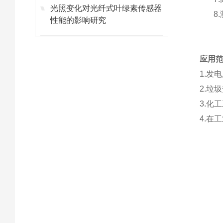
光照变化对光纤式叶绿素传感器
8
性能的影响研究
应用
1.发
2.垃
3.化
4.在