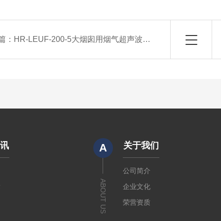
篇：
HR-LEUF-200-5大烟囱用烟气超声波流速仪
资讯
关于我们
A
闻
公司简介
ABOUT US
章
企业文化
荣营资质