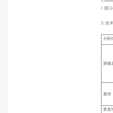
CnH
l 接
5. 技
分析
测量
量程
重复