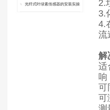
2
光纤式叶绿素传感器的安装实操
3
4
流
解
适
响
可
可
测