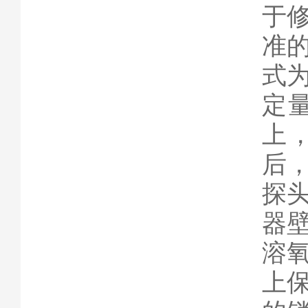
于
准
式
定
上
后
探
器
溶
上