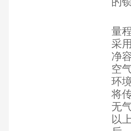
的
完
量
采
净
空
环
将
无
以