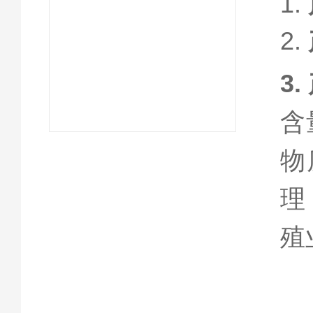
1.
2.
3.
含
物
理
殖