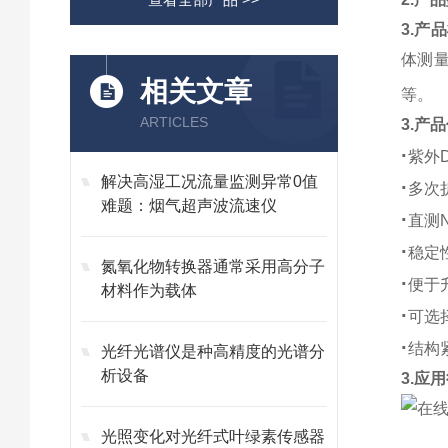
3.产
体测
相关文章
等。
ARTICLES
3.产
·
紫外
解决高湿工况流量监测异常0值
·
多次
难题：烟气超声波流速仪
·
直测
·
稳定
氮氧化物转换器通常采用高分子
·
便于
材料作为载体
·
可选
·
结构
光纤光谱仪是种高精度的光谱分
析设备
3.应
光照变化对光纤式叶绿素传感器