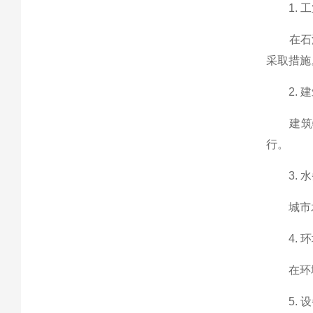
1. 工
在石油
采取措施
2. 建
建筑物
行。
3. 水
城市水
4. 环
在环境保
5. 设