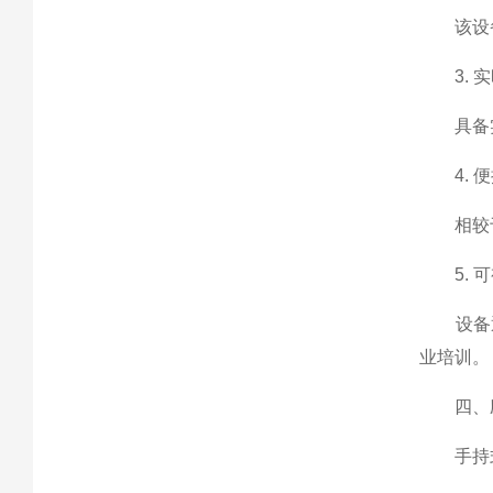
该设备支
3. 实
具备实
4. 便
相较于传
5. 可
设备通
业培训。
四、应
手持式