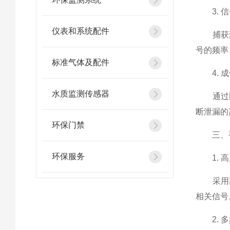
3. 信
仪表和系统配件
捕获到
号的频率
标准气体及配件
4. 成
水质监测传感器
通过图
断泄漏的
环保门禁
三、手
环保服务
1. 高
采用高
相关信号
2. 多