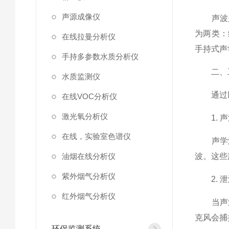
声源成像仪
声波是
为两类：
在线拉曼分析仪
手持式声
手持多参数水质分析仪
二、工
水质监测仪
通过以
在线VOC分析仪
激光氧分析仪
1. 声
在线，实验室色谱仪
声学泄
油烟在线分析仪
波。这些
紫外烟气分析仪
2. 泄
红外烟气分析仪
当声波
克风会捕
环保监测系统