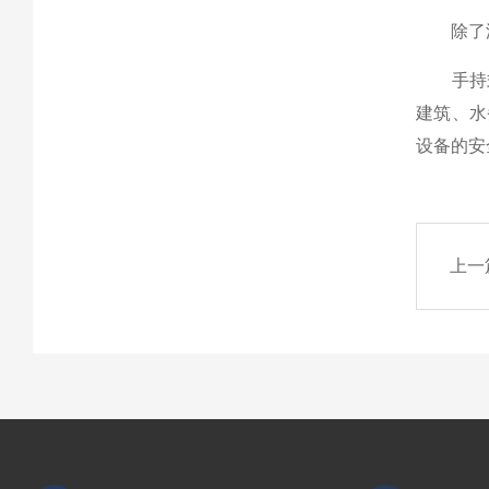
除了泄漏
手持式
建筑、水
设备的安
上一