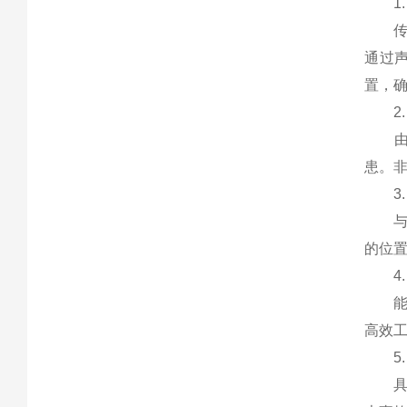
1.
传统
通过
置，
2.
由于
患。
3.
与传
的位
4.
能够
高效
5.
具备