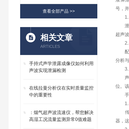
号，
查看全部产品 >>
1.
泄漏
超声波
相关文章
2.
ARTICLES
配备
分析
手持式声学泄露成像仪如何利用
3.
声波实现泄漏检测
声学
位。该
在线拉曼分析仪在实时质量监控
中的重要性
手持
1.
传感
：烟气超声波流速仪，帮您解决
高湿工况流量监测异常0值难题
器，