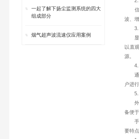
2.
一起了解下扬尘监测系统的四大
信号
组成部分
波、
3.
烟气超声波流速仪应用案例
显示
以直
源。
4.
通常
户进
5.
外壳
备便
手持
要特